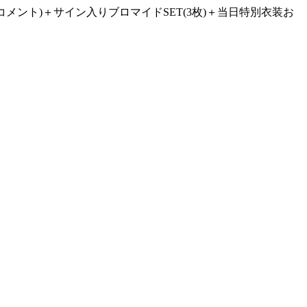
メント)＋サイン入りブロマイドSET(3枚)＋当日特別衣装お