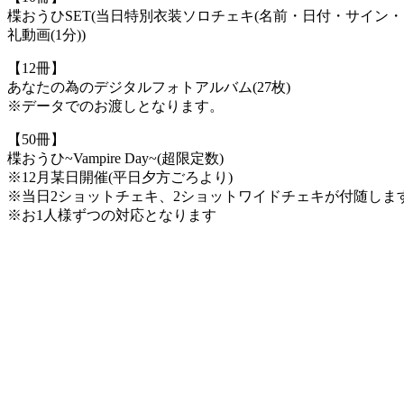
楪おうひSET(当日特別衣装ソロチェキ(名前・日付・サイン・
礼動画(1分))
【12冊】
あなたの為のデジタルフォトアルバム(27枚)
※データでのお渡しとなります。
【50冊】
楪おうひ~Vampire Day~(超限定数)
※12月某日開催(平日夕方ごろより)
※当日2ショットチェキ、2ショットワイドチェキが付随しま
※お1人様ずつの対応となります