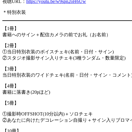
視聴URL：
https://youtu.be/w9spn2oH6Uw
＊特別衣装
【1冊】
書籍へのサイン＋配信カメラの前でお礼（お名前）
【2冊】
①当日特別衣装のボイスチェキ(名前・日付・サイン)
②スタジオ撮影サイン入りチェキ(3種ランダム・数量限定)
【3冊】
当日特別衣装のワイドチェキ(名前・日付・サイン・コメント
【4冊】
書籍に落書き(20pほど)
【5冊】
①撮影時OFFSHOT(10分以内)＋ソロチェキ
②あなたに向けたデコレーション自撮り＋サイン入りブロマイドS
【10冊】