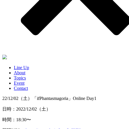
Line Up
About
Topics
Event
Contact
22/12/02（土）「ifPhantasmagoria」Online Day1
日時：2022/12/02（土）
時間：18:30〜