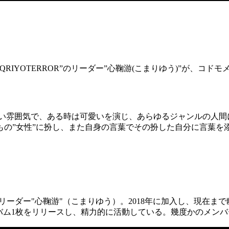
IYOTERROR”のリーダー”心鞠游(こまりゆう)”が、コドモメン
いい雰囲気で、ある時は可愛いを演じ、あらゆるジャンルの人間
の”女性”に扮し、また自身の言葉でその扮した自分に言葉を
リーダー"心鞠游"（こまりゆう）。2018年に加入し、現在まで幽世テロ
ルバム1枚をリリースし、精力的に活動している。幾度かのメン