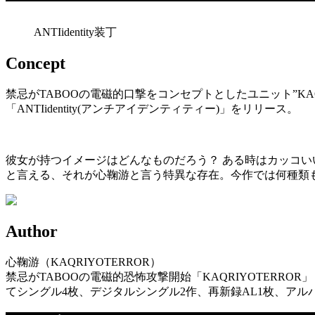
ANTIidentity装丁
Concept
禁忌がTABOOの電磁的口撃をコンセプトとしたユニット”KAQR
「ANTIidentity(アンチアイデンティティー)」をリリース。
彼女が持つイメージはどんなものだろう？ ある時はカッコ
と言える、それが心鞠游と言う特異な存在。今作では何種類も
Author
心鞠游（KAQRIYOTERROR）
禁忌がTABOOの電磁的恐怖攻撃開始「KAQRIYOTERROR」
てシングル4枚、デジタルシングル2作、再新録AL1枚、ア