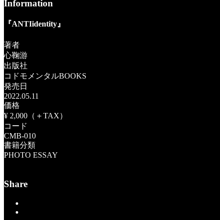
Information
『ANTIidentity』
著者
心鞠游
出版社
コドモメンタルBOOKS
発売日
2022.05.11
価格
¥ 2,000（＋TAX）
コード
CMB-010
書籍分類
PHOTO ESSAY
購入する
Share