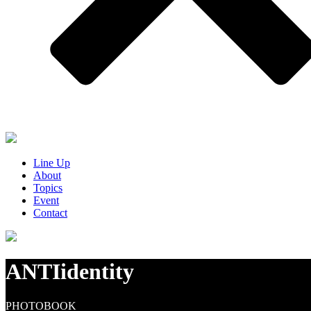
Line Up
About
Topics
Event
Contact
ANTIidentity
PHOTOBOOK