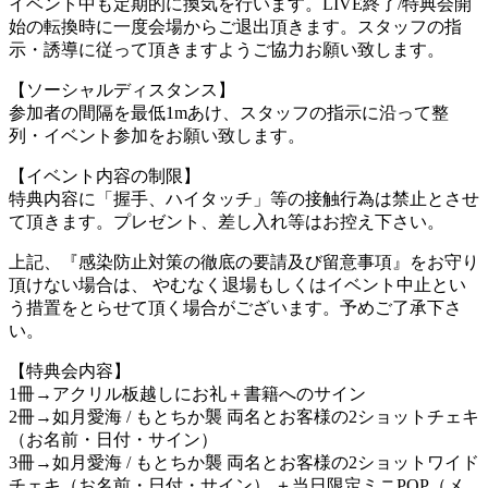
イベント中も定期的に換気を行います。LIVE終了/特典会開
始の転換時に一度会場からご退出頂きます。スタッフの指
示・誘導に従って頂きますようご協力お願い致します。
【ソーシャルディスタンス】
参加者の間隔を最低1mあけ、スタッフの指示に沿って整
列・イベント参加をお願い致します。
【イベント内容の制限】
特典内容に「握手、ハイタッチ」等の接触行為は禁止とさせ
て頂きます。プレゼント、差し入れ等はお控え下さい。
上記、『感染防止対策の徹底の要請及び留意事項』をお守り
頂けない場合は、 やむなく退場もしくはイベント中止とい
う措置をとらせて頂く場合がございます。予めご了承下さ
い。
【特典会内容】
1冊→アクリル板越しにお礼＋書籍へのサイン
2冊→如月愛海 / もとちか襲 両名とお客様の2ショットチェキ
（お名前・日付・サイン）
3冊→如月愛海 / もとちか襲 両名とお客様の2ショットワイド
チェキ（お名前・日付・サイン） ＋当日限定ミニPOP（メ