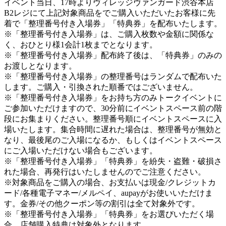
イベント当日、17時よりヴィレッジヴァンガード渋谷本店
B2レジにて上記対象商品をでご購入いただいたお客様に先
着で「整理番号付き入場券」「特典券」を配布いたします。
※「整理番号付き入場券」は、ご購入枚数や金額に関係な
く、おひとり様1会計1枚までとなります。
※「整理番号付き入場券」配布終了後は、「特典券」のみの
お渡しとなります。
※「整理番号付き入場券」の整理番号はランダムで配布いた
します。ご購入・引換された順番ではございません。
※「整理番号付き入場券」をお持ち方のみトークイベントに
ご参加いただけますので、30分前にイベントスペース前の階
段にお集まりください。整理番号順にイベントスペースに入
場いたします。集合時間に遅れた場合は、整理番号が無効と
なり、最後尾のご入場になるか、もしくはイベントスペース
にご入場いただけない場合もございます。
※「整理番号付き入場券」「特典券」を紛失・盗難・破損さ
れた場合、再発行はいたしませんのでご注意ください。
※対象商品をご購入の場合、お支払いは現金/クレジットカ
ード/各種電子マネー/メルペイ、aupayがお使いいただけま
す。金券/その他クーポン等の割引は全て対象外です。
※「整理番号付き入場券」「特典券」をお選びいただく場
合、店舗購入特典は対象外となります。