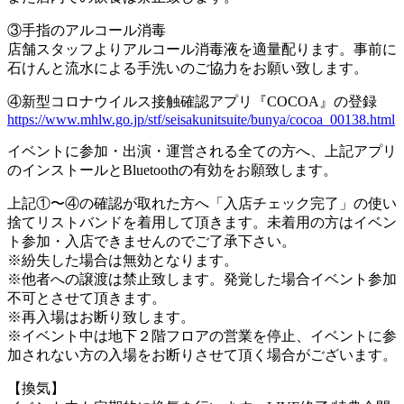
③手指のアルコール消毒
店舗スタッフよりアルコール消毒液を適量配ります。事前に
石けんと流水による手洗いのご協力をお願い致します。
④新型コロナウイルス接触確認アプリ『COCOA』の登録
https://www.mhlw.go.jp/stf/seisakunitsuite/bunya/cocoa_00138.html
イベントに参加・出演・運営される全ての方へ、上記アプリ
のインストールとBluetoothの有効をお願致します。
上記①〜④の確認が取れた方へ「入店チェック完了」の使い
捨てリストバンドを着用して頂きます。未着用の方はイベン
ト参加・入店できませんのでご了承下さい。
※紛失した場合は無効となります。
※他者への譲渡は禁止致します。発覚した場合イベント参加
不可とさせて頂きます。
※再入場はお断り致します。
※イベント中は地下２階フロアの営業を停止、イベントに参
加されない方の入場をお断りさせて頂く場合がございます。
【換気】