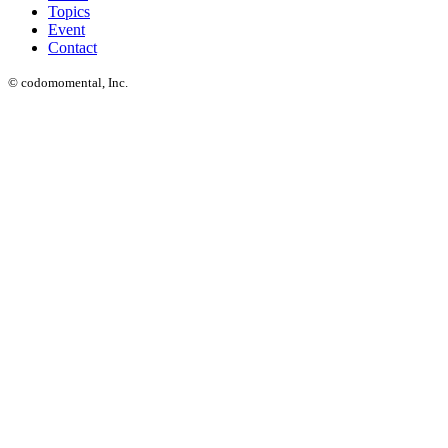
Topics
Event
Contact
© codomomental, Inc.