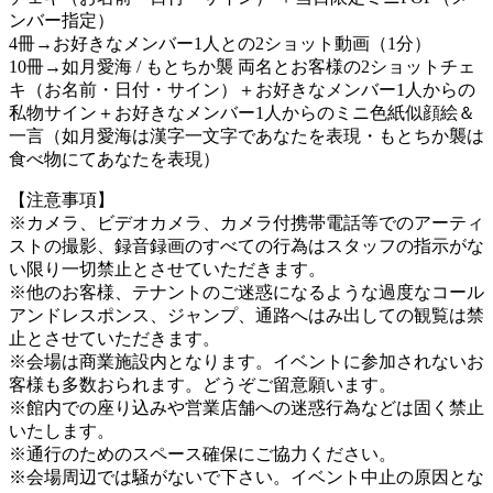
ンバー指定）
4冊→お好きなメンバー1人との2ショット動画（1分）
10冊→如月愛海 / もとちか襲 両名とお客様の2ショットチェ
キ（お名前・日付・サイン）＋お好きなメンバー1人からの
私物サイン＋お好きなメンバー1人からのミニ色紙似顔絵＆
一言（如月愛海は漢字一文字であなたを表現・もとちか襲は
食べ物にてあなたを表現）
【注意事項】
※カメラ、ビデオカメラ、カメラ付携帯電話等でのアーティ
ストの撮影、録音録画のすべての行為はスタッフの指示がな
い限り一切禁止とさせていただきます。
※他のお客様、テナントのご迷惑になるような過度なコール
アンドレスポンス、ジャンプ、通路へはみ出しての観覧は禁
止とさせていただきます。
※会場は商業施設内となります。イベントに参加されないお
客様も多数おられます。どうぞご留意願います。
※館内での座り込みや営業店舗への迷惑行為などは固く禁止
いたします。
※通行のためのスペース確保にご協力ください。
※会場周辺では騒がないで下さい。イベント中止の原因とな