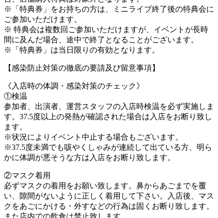
※「特典券」をお持ちの方は、ミニライブ終了後の特典会に
ご参加いただけます。
※ 特典会は複数回ご参加いただけますが、イベントが長時
間に及んだ場合、途中で終了となることがございます。
※「特典券」は当日限りの有効となります。
【感染防止対策の徹底の要請及び留意事項】
《入店時の体調・感染対策のチェック》
①検温
参加者、出演者、運営スタッフの入店時検温を必ず実施しま
す。37.5度以上の発熱が確認された場合は入店をお断り致し
ます。
※状況によりイベント中止する場合もございます。
※37.5度未満でも咳やくしゃみが連続して出ている方、明ら
かに体調が悪そうな方は入店をお断り致します。
②マスク着用
必ずマスクの着用をお願い致します。鼻からあごまでを覆
い、隙間がないように正しく着用して下さい。入店後、マス
クをあごにかける・外すなどの行為は固くお断り致します。
また店内での飲食は禁止致します。