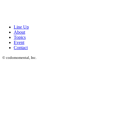
Line Up
About
Topics
Event
Contact
© codomomental, Inc.