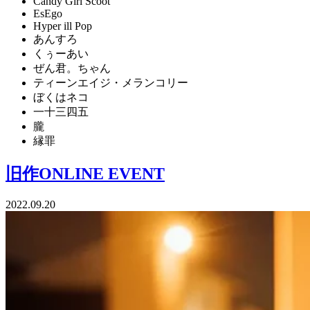
Candy Girl Scoot
EsEgo
Hyper ill Pop
あんすろ
くぅーあい
ぜん君。ちゃん
ティーンエイジ・メランコリー
ぼくはネコ
一十三四五
朧
縁罪
旧作ONLINE EVENT
2022.09.20