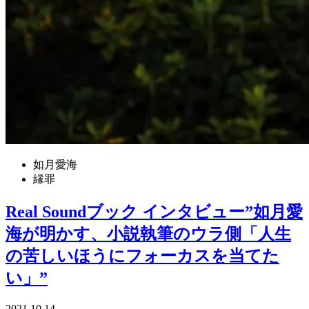
如月愛海
縁罪
Real Soundブック インタビュー”如月愛
海が明かす、小説執筆のウラ側「人生
の苦しいほうにフォーカスを当てた
い」”
2021.10.14