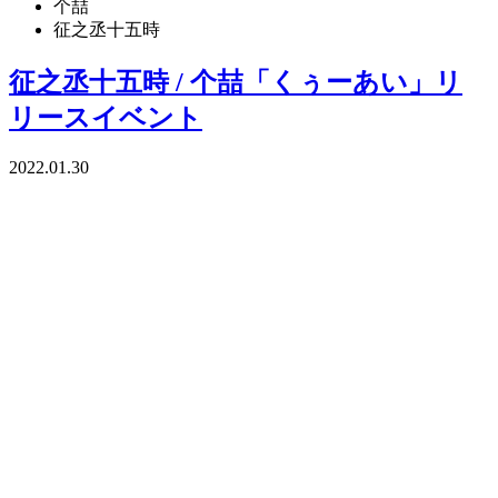
个喆
征之丞十五時
征之丞十五時 / 个喆「くぅーあい」リ
リースイベント
2022.01.30