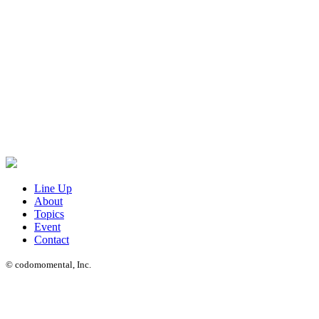
Line Up
About
Topics
Event
Contact
© codomomental, Inc.